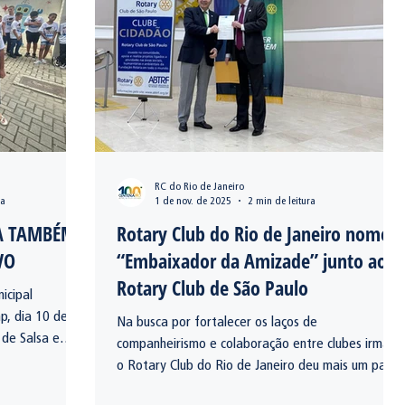
RC do Rio de Janeiro
ra
1 de nov. de 2025
2 min de leitura
A TAMBÉM
Rotary Club do Rio de Janeiro nomeia
VO
“Embaixador da Amizade” junto ao
Rotary Club de São Paulo
icipal
p, dia 10 de
Na busca por fortalecer os laços de
de Salsa e
companheirismo e colaboração entre clubes irmãos,
o Rotary Club do Rio de Janeiro deu mais um passo
significativo em direção à integração rotária