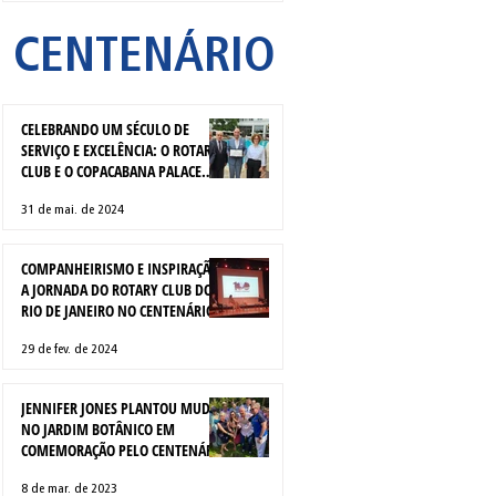
CENTENÁRIO
CELEBRANDO UM SÉCULO DE
SERVIÇO E EXCELÊNCIA: O ROTARY
CLUB E O COPACABANA PALACE
HOTEL
31 de mai. de 2024
COMPANHEIRISMO E INSPIRAÇÃO:
A JORNADA DO ROTARY CLUB DO
RIO DE JANEIRO NO CENTENÁRIO
DO ROTARY CLUB DE SÃO PAULO
29 de fev. de 2024
JENNIFER JONES PLANTOU MUDA
NO JARDIM BOTÂNICO EM
COMEMORAÇÃO PELO CENTENÁRIO
DO ROTARY NO BRASIL
8 de mar. de 2023