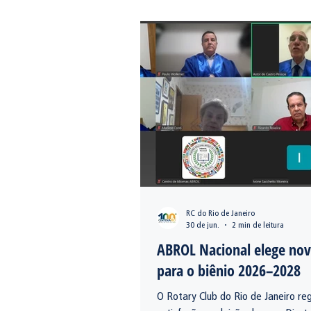
Rotary Cub do Rio de Janeiro
Ce
Nova categoria
Cultural
RC do Rio de Janeiro
30 de jun.
2 min de leitura
ABROL Nacional elege nov
para o biênio 2026–2028
O Rotary Club do Rio de Janeiro reg