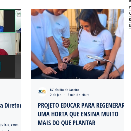
R
P
C
ntenário do Rotary no Brasil
Utilidade Pública
R
U
RC do Rio de Janeiro
2 de jun.
2 min de leitura
a Diretoria
PROJETO EDUCAR PARA REGENERAR,
UMA HORTA QUE ENSINA MUITO
MAIS DO QUE PLANTAR
istra, com