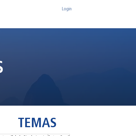
Login
be
Boletins
Notícias
Contato
S
TEMAS