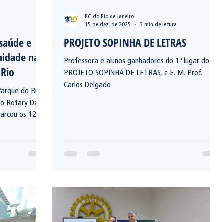
RC do Rio de Janeiro
15 de dez. de 2025
3 min de leitura
 saúde e
PROJETO SOPINHA DE LETRAS
nidade na
Professora e alunos ganhadores do 1º lugar do
 Rio
PROJETO SOPINHA DE LETRAS, a E. M. Prof.
Carlos Delgado
Parque do Rio
 do Rotary Day
arcou os 121
rios, famílias
 jornada
 da saúde
ria. Confira!