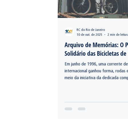
RC do Rio de Janeiro
10 de out. de 2025
2 min de leitur
Arquivo de Memórias: O P
Solidário das Bicicletas de
Em junho de 1996, uma corrente de
internacional ganhou forma, rodas e
meio da iniciativa da dedicada com
Bohnhof-Grühn, o Rotary Club do Ri
recebeu uma significativa doação 
bicicletas, enviadas pelo Rotary Cl
Breakfast, de Washington (EUA).