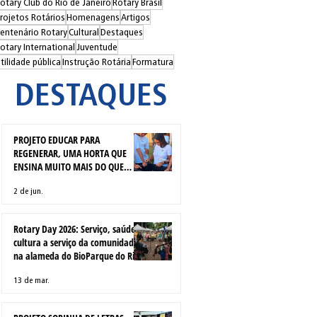
otary Club do Rio de Janeiro
Rotary Brasil
rojetos Rotários
Homenagens
Artigos
entenário Rotary
Cultural
Destaques
otary International
Juventude
tilidade pública
Instrução Rotária
Formatura
DESTAQUES
PROJETO EDUCAR PARA
REGENERAR, UMA HORTA QUE
ENSINA MUITO MAIS DO QUE
PLANTAR
2 de jun.
Rotary Day 2026: Serviço, saúde e
cultura a serviço da comunidade
na alameda do BioParque do Rio
13 de mar.