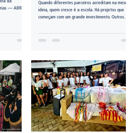
oria da
Quando diferentes parceiros acreditam na mesma
tárias — ABROL
ideia, quem cresce é a escola. Há projetos que
e para o biênio
começam com um grande investimento. Outros
começam com uma boa pergunta. Como
transformar um espaço ocioso de uma escola
pública em um ambiente capaz de despertar
curiosidade, estimular o pensamento científico e
aproximar crianças da natureza? Foi dessa
inquietação que nasceu o Projeto Educar para
Regenerar, uma iniciativa construída a muitas mãos
pela Escola Municipal Manoel Cícero,