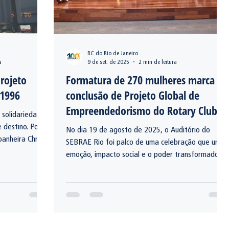
RC do Rio de Janeiro
a
9 de set. de 2025
2 min de leitura
rojeto
Formatura de 270 mulheres marca
 1996
conclusão de Projeto Global de
Empreendedorismo do Rotary Club
 solidariedade
do Rio de Janeiro
 destino. Por
No dia 19 de agosto de 2025, o Auditório do
panheira Christa
SEBRAE Rio foi palco de uma celebração que uniu
o de Janeiro
emoção, impacto social e o poder transformador
de 206
da educação. Duzentas e setenta mulheres
ub de Bellevue
empreendedoras, entre elas, setenta mulheres
surdas, receberam seus certificados de conclusão
do projeto “Empreender para Crescer e Vencer em
Família”, uma iniciativa do Rotary Club do Rio de
Janeiro com repercussão internacional.