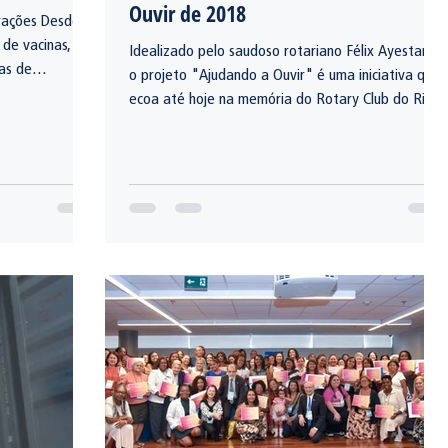
Ouvir de 2018
s Desde
de vacinas,
Idealizado pelo saudoso rotariano Félix Ayestarán,
as de
o projeto "Ajudando a Ouvir" é uma iniciativa que
r o mundo livre
ecoa até hoje na memória do Rotary Club do Rio
de Janeiro e na história de tantas pessoas que
recuperaram mais do que a audição: recuperaram
a dignidade.