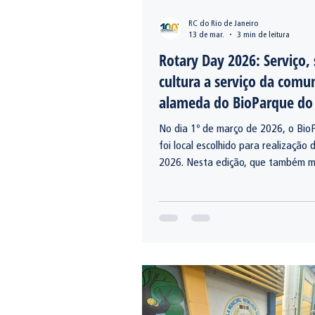
RC do Rio de Janeiro
13 de mar.
3 min de leitura
Rotary Day 2026: Serviço,
cultura a serviço da comu
alameda do BioParque do
No dia 1º de março de 2026, o Bio
foi local escolhido para realização
2026. Nesta edição, que também m
anos de fundação do Rotary, voluntá
e profissionais reuniram-se em uma
dedicada à orientação, à promoção
preventiva e à convivência comunitá