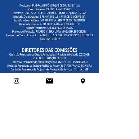
Presidente: SANDRA ALBUQUERQUE DE SOUZA E SILVA
Vice-Presidente: PAULO LANARI PRADO
Secretária Geral: ANA LUCIA DE ALBUQUERQUE DE SOUZA E SILVA
Secretária Geral Adjunto: BRENDA SUELLEN MENDES DE OLIVEIRA
Secretária Geral Adjunto: MARIA LUCIA JARDIM DE SOUZA BRASIL
Primeiro Tesoureiro: ALFREDO DO AMARAL OSÓRIO FILHO
Segundo Tesoureiro: JOSÉ RODRIGUES LAVOS
Diretora de Protocolo: RICARDO VIEIRA LIMA MAGALHÃES GONDIM
Diretores de Protocolo adjuntos: ANDRÉ LUIZ CABRAL PRADO LOPES E OLINDINA
CAVALCANTI RÉGIS
DIRETORES DAS COMISSÕES
Comissão Permanente do Quadro Associativo: Presidente Indicado 2027/2028:
CLAUDIO HENRIQUE STEUER
Comissão Permanente de Administração do Clube: PAULO CESAR TINOCO
Comissão Permanente de Imagem Pública de Rotary: RICARDO FRANCO TEIXEIRA
Comissão Permanente de Projetos de Prestação de Serviços: GUILLAUME
BERTHIER
Comissão Permanente da Fundação Rotária: CHRISTA BOHNHOF-GRÜHN
Comissão Permanente Juventude: SILVIA ODETE MORANI MASSAD
Comissão Permanente de Relações Internacionais: MARIA HELOISA OZÓRIO ROSA
Comissão Permanente Prevenção e Políticas Públicas: RAPHAEL JOSÉ DE OLIVEIRA
BARRETO
Comissão Meio Ambiente: WALTER SCHÜTZ
Comissão DEI – Diversidade, Equidade e Inclusão: VERA MARTA DE BRETAS
FREITAS
Comissão Saúde: HUMBERTO COELHO NETO E SILVA
Comissão Educação e Cultura: LUCIA ACAR
Presidente Eleito 2027/2028: CLAUDIO HENRIQUE STEUER
Diretores Conselheiros: CLAUDIO DUTRA DE ABOIM, JOSÉ CARLOS SCHMIDT
MURTA RIBEIRO E MARIA ODETE HENRIQUES DE SÁ
Presidente Anterior 2025/2026: LUCIANO OZÓRIO ROSA
COMISSÕES ESPECIAIS