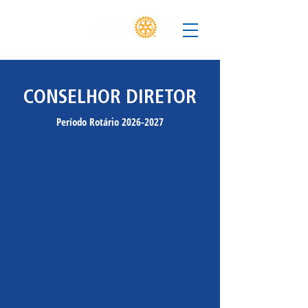
CONSELHOR DIRETOR
Período Rotário
2026-2027
LUCIANO OZÓRIO NOVA
Past-
President
2025-
26
Sandra Albuquerque