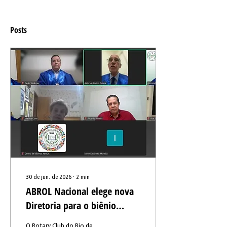
Posts
30 de jun. de 2026
∙
2
min
ABROL Nacional elege nova
Diretoria para o biênio
2026–2028
O Rotary Club do Rio de