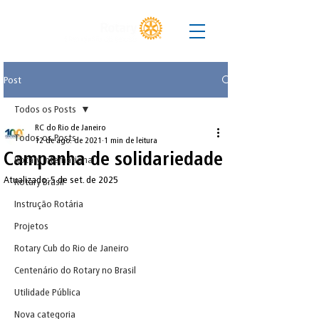
Post
Todos os Posts
RC do Rio de Janeiro
Todos os Posts
12 de ago. de 2021
1 min de leitura
Campanha de solidariedade
Rotary International
Atualizado:
5 de set. de 2025
Rotary Brasil
Instrução Rotária
Projetos
Rotary Cub do Rio de Janeiro
Centenário do Rotary no Brasil
Utilidade Pública
Nova categoria