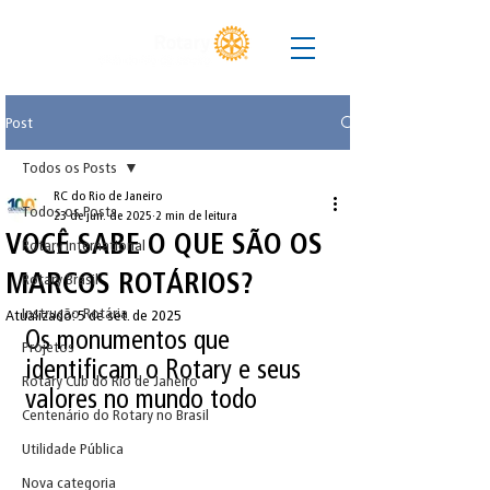
Post
Todos os Posts
RC do Rio de Janeiro
Todos os Posts
23 de jun. de 2025
2 min de leitura
VOCÊ SABE O QUE SÃO OS
Rotary International
MARCOS ROTÁRIOS?
Rotary Brasil
Instrução Rotária
Atualizado:
5 de set. de 2025
Os monumentos que 
Projetos
identificam o Rotary e seus 
Rotary Cub do Rio de Janeiro
valores no mundo todo
Centenário do Rotary no Brasil
Utilidade Pública
Nova categoria