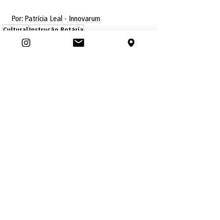
Por: Patrícia Leal - Innovarum
Cultural
Instrução Rotária
Rotary Cub do Rio de Janeiro
Cultural
Posts recentes
Ver tudo