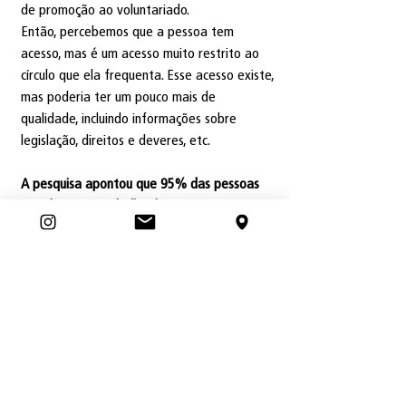
de promoção ao voluntariado.
Então, percebemos que a pessoa tem 
acesso, mas é um acesso muito restrito ao 
círculo que ela frequenta. Esse acesso existe, 
mas poderia ter um pouco mais de 
qualidade, incluindo informações sobre 
legislação, direitos e deveres, etc. 
A pesquisa apontou que 95% das pessoas 
acreditam no trabalho das organizações e 
entidades que promovem o voluntariado. A 
que você atribui esse alto índice de 
credibilidade?
A gente pôde perceber que quando uma 
pessoa frequenta uma instituição, ela está 
sabendo da seriedade e do compromisso 
dessa instituição. Porque se ela não visse 
esse comprometimento, ela não continuaria. 
Então, quando a pessoa fala dessa 