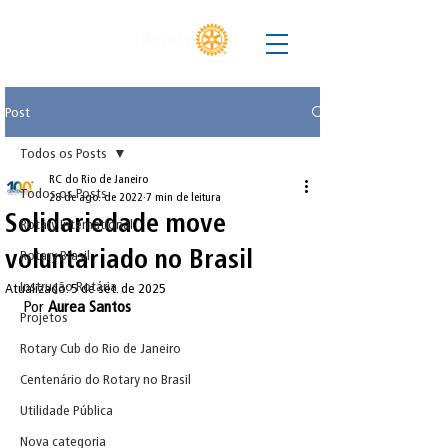
Post
Todos os Posts
RC do Rio de Janeiro
Todos os Posts
28 de ago. de 2022
7 min de leitura
Solidariedade move
Rotary International
voluntariado no Brasil
Rotary Brasil
Instrução Rotária
Atualizado:
5 de set. de 2025
Por 
Aurea Santos
Projetos
Rotary Cub do Rio de Janeiro
Centenário do Rotary no Brasil
Utilidade Pública
Nova categoria