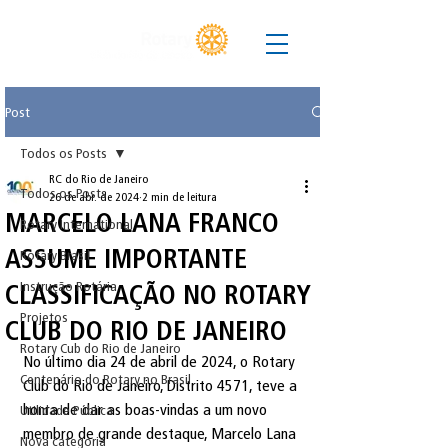
Post
Todos os Posts
RC do Rio de Janeiro
Todos os Posts
26 de abr. de 2024
2 min de leitura
MARCELO LANA FRANCO
Rotary International
ASSUME IMPORTANTE
Rotary Brasil
Instrução Rotária
CLASSIFICAÇÃO NO ROTARY
Projetos
CLUB DO RIO DE JANEIRO
Rotary Cub do Rio de Janeiro
No último dia 24 de abril de 2024, o Rotary 
Centenário do Rotary no Brasil
Club do Rio de Janeiro, Distrito 4571, teve a 
honra de dar as boas-vindas a um novo 
Utilidade Pública
membro de grande destaque, Marcelo Lana 
Nova categoria