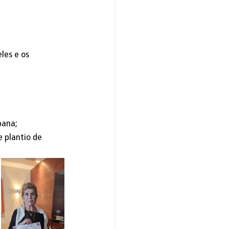
les e os 
bana;
 plantio de 