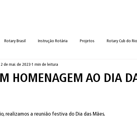
Início
Sobre
O Clu
Rotary Brasil
Instrução Rotária
Projetos
Rotary Cub do Rio
12 de mai. de 2023
1 min de leitura
ilidade Pública
Nova categoria
Cultural
EM HOMENAGEM AO DIA D
o, realizamos a reunião festiva do Dia das Mães. 