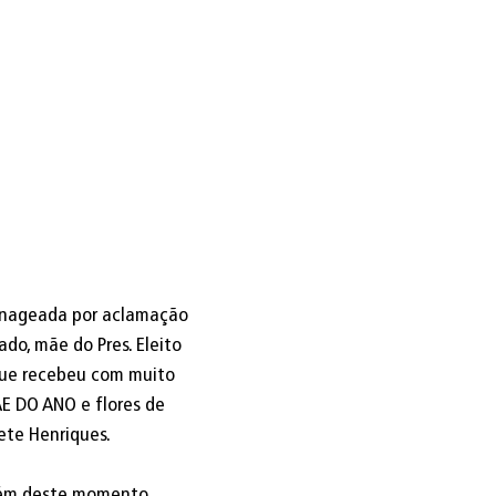
enageada por aclamação 
ado, mãe do Pres. Eleito 
que recebeu com muito 
E DO ANO e flores de 
te Henriques.  
Além deste momento 