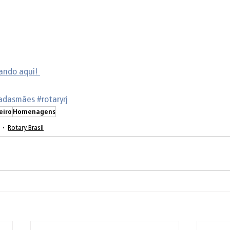
cando aqui! 
adasmães
#rotaryrj
eiro
Homenagens
Rotary Brasil