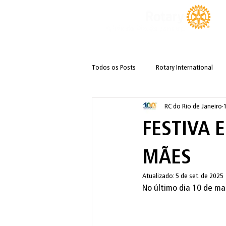
Todos os Posts
Rotary International
RC do Rio de Janeiro
Centenário do Rotary no Brasil
Ut
FESTIVA 
MÃES
Atualizado:
5 de set. de 2025
No último dia 10 de mai