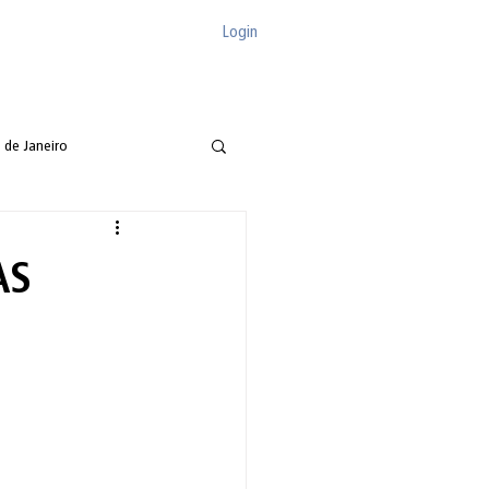
Login
be
Boletins
Notícias
Contato
 de Janeiro
AS